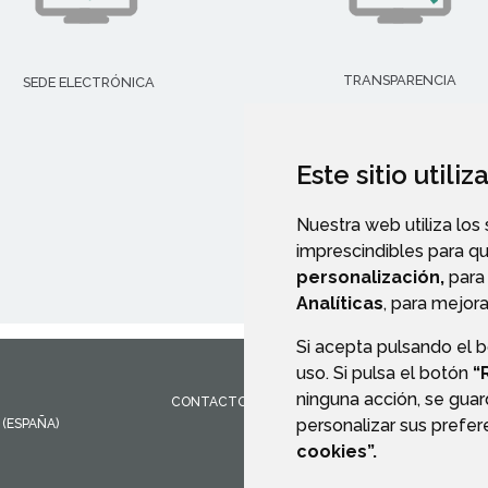
TRANSPARENCIA
SEDE ELECTRÓNICA
Este sitio utili
Nuestra web utiliza los
imprescindibles para q
personalización,
para 
Analíticas
, para mejora
Si acepta pulsando el 
uso. Si pulsa el botón
“
ninguna acción, se guar
CONTACTO
MAPA WEB
AVISO LEGAL
PROTEC
personalizar sus prefe
(ESPAÑA)
cookies”.