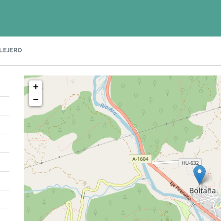
LEJERO
+
−