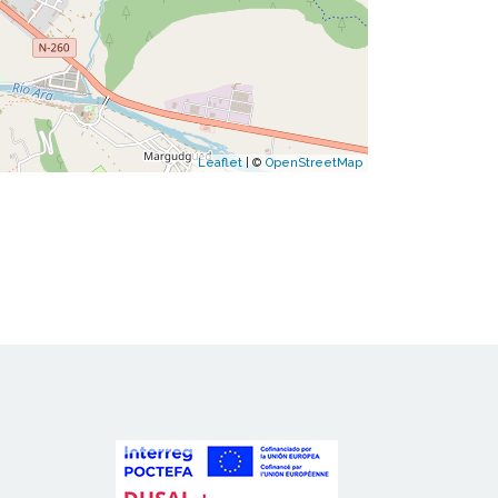
Leaflet
| ©
OpenStreetMap