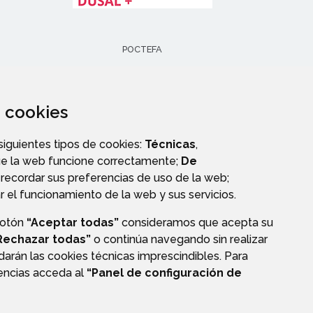
POCTEFA
za cookies
 siguientes tipos de cookies:
Técnicas
,
ue la web funcione correctamente;
De
recordar sus preferencias de uso de la web;
r el funcionamiento de la web y sus servicios.
botón
“Aceptar todas”
consideramos que acepta su
Rechazar todas”
o continúa navegando sin realizar
darán las cookies técnicas imprescindibles. Para
CIÓN DE DATOS
ACCESIBILIDAD
POLÍTICA DE COOKIES
rencias acceda al
“Panel de configuración de
ENLACE EXTERNO A