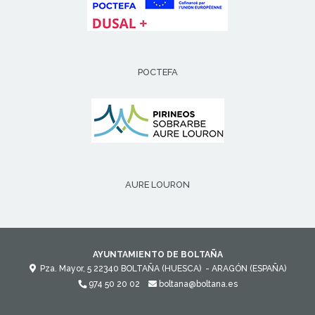
POCTEFA
AURE LOURON
AYUNTAMIENTO DE BOLTAÑA
Pza. Mayor, 5
22340
BOLTAÑA (HUESCA)
- ARAGÓN
(ESPAÑA)
974 50 20 02
boltana@boltana.es