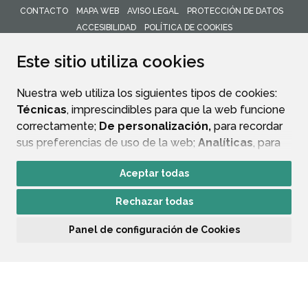
CONTACTO
MAPA WEB
AVISO LEGAL
PROTECCIÓN DE DATOS
ACCESIBILIDAD
POLÍTICA DE COOKIES
ENLACE 
Este sitio utiliza cookies
Nuestra web utiliza los siguientes tipos de cookies:
Técnicas
, imprescindibles para que la web funcione
correctamente;
De personalización,
para recordar
sus preferencias de uso de la web;
Analíticas
, para
mejorar el funcionamiento de la web y sus servicios.
Aceptar todas
Si acepta pulsando el botón
“Aceptar todas”
Rechazar todas
consideramos que acepta su uso. Si pulsa el botón
“Rechazar todas”
o continúa navegando sin realizar
Panel de configuración de Cookies
ninguna acción, se guardarán las cookies técnicas
imprescindibles. Para personalizar sus preferencias
acceda al
“Panel de configuración de cookies”.
Puede consultar más información, cómo