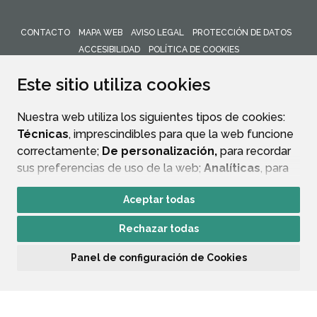
CONTACTO
MAPA WEB
AVISO LEGAL
PROTECCIÓN DE DATOS
ACCESIBILIDAD
POLÍTICA DE COOKIES
ENLACE 
Este sitio utiliza cookies
Nuestra web utiliza los siguientes tipos de cookies:
Técnicas
, imprescindibles para que la web funcione
correctamente;
De personalización,
para recordar
sus preferencias de uso de la web;
Analíticas
, para
mejorar el funcionamiento de la web y sus servicios.
Aceptar todas
Si acepta pulsando el botón
“Aceptar todas”
Rechazar todas
consideramos que acepta su uso. Si pulsa el botón
“Rechazar todas”
o continúa navegando sin realizar
Panel de configuración de Cookies
ninguna acción, se guardarán las cookies técnicas
imprescindibles. Para personalizar sus preferencias
acceda al
“Panel de configuración de cookies”.