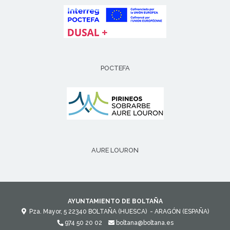
POCTEFA
AURE LOURON
AYUNTAMIENTO DE BOLTAÑA
Pza. Mayor, 5
22340
BOLTAÑA (HUESCA)
- ARAGÓN
(ESPAÑA)
974 50 20 02
boltana@boltana.es