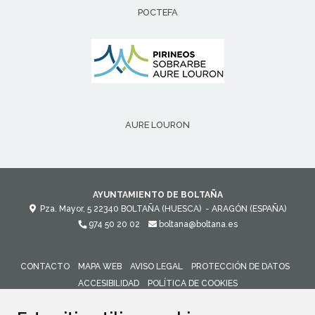
POCTEFA
AURE LOURON
AYUNTAMIENTO DE BOLTAÑA
Pza. Mayor, 5
22340
BOLTAÑA (HUESCA)
- ARAGÓN
(ESPAÑA)
974 50 20 02
boltana@boltana.es
CONTACTO
MAPA WEB
AVISO LEGAL
PROTECCIÓN DE DATOS
ACCESIBILIDAD
POLÍTICA DE COOKIES
ENLACE 