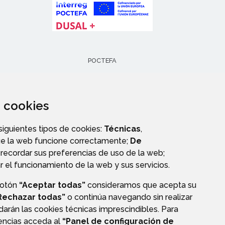
POCTEFA
za cookies
 siguientes tipos de cookies:
Técnicas
,
ue la web funcione correctamente;
De
recordar sus preferencias de uso de la web;
r el funcionamiento de la web y sus servicios.
botón
“Aceptar todas”
consideramos que acepta su
Rechazar todas”
o continúa navegando sin realizar
darán las cookies técnicas imprescindibles. Para
CIÓN DE DATOS
ACCESIBILIDAD
POLÍTICA DE COOKIES
rencias acceda al
“Panel de configuración de