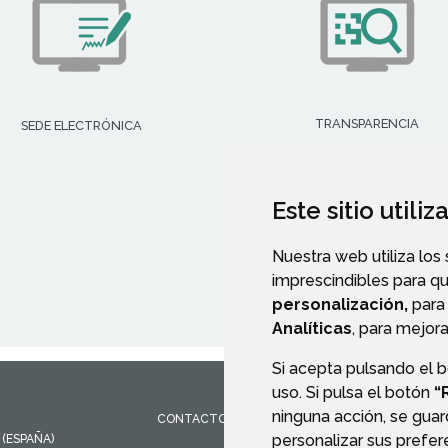
TRANSPARENCIA
SEDE ELECTRÓNICA
Este sitio utili
Nuestra web utiliza los
imprescindibles para q
personalización,
para 
Analíticas
, para mejora
Si acepta pulsando el 
uso. Si pulsa el botón
“
ninguna acción, se guar
CONTACTO
MAPA WEB
AVISO LEGAL
PROTEC
personalizar sus prefe
(ESPAÑA)