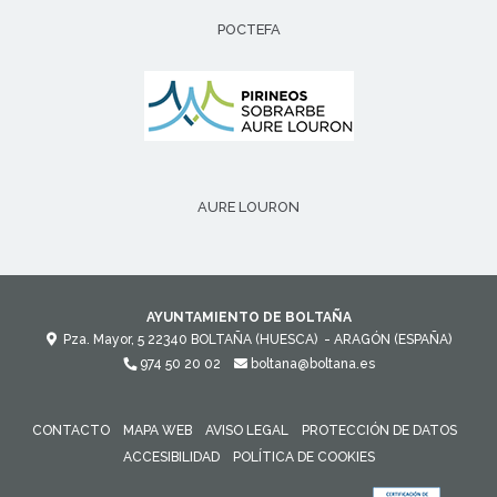
POCTEFA
AURE LOURON
AYUNTAMIENTO DE BOLTAÑA
Pza. Mayor, 5
22340
BOLTAÑA (HUESCA)
- ARAGÓN
(ESPAÑA)
974 50 20 02
boltana@boltana.es
CONTACTO
MAPA WEB
AVISO LEGAL
PROTECCIÓN DE DATOS
ACCESIBILIDAD
POLÍTICA DE COOKIES
ENLACE 