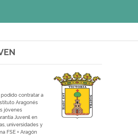
OVEN
 podido contratar a
nstituto Aragonés
as jóvenes
antía Juvenil en
as, universidades y
ama FSE + Aragón