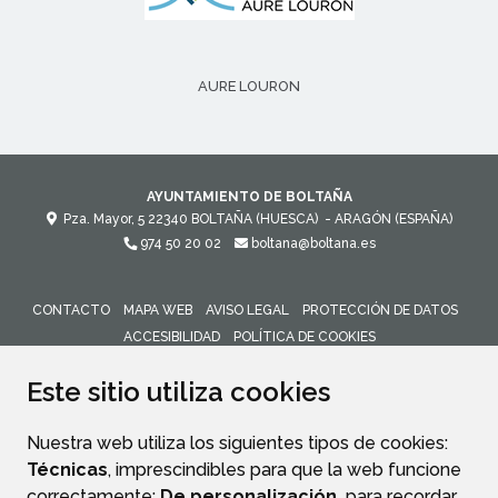
AURE LOURON
AYUNTAMIENTO DE BOLTAÑA
Pza. Mayor, 5
22340
BOLTAÑA (HUESCA)
- ARAGÓN
(ESPAÑA)
974 50 20 02
boltana@boltana.es
CONTACTO
MAPA WEB
AVISO LEGAL
PROTECCIÓN DE DATOS
ACCESIBILIDAD
POLÍTICA DE COOKIES
ENLACE 
Este sitio utiliza cookies
Nuestra web utiliza los siguientes tipos de cookies:
Técnicas
, imprescindibles para que la web funcione
correctamente;
De personalización,
para recordar