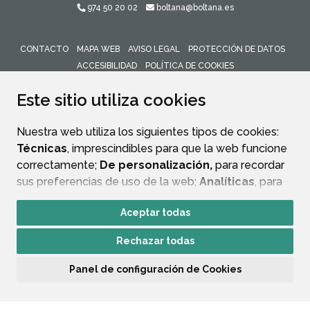
974 50 20 02
boltana@boltana.es
CONTACTO
MAPA WEB
AVISO LEGAL
PROTECCIÓN DE DATOS
ACCESIBILIDAD
POLÍTICA DE COOKIES
ENLACE 
Este sitio utiliza cookies
Nuestra web utiliza los siguientes tipos de cookies:
Técnicas
, imprescindibles para que la web funcione
correctamente;
De personalización,
para recordar
sus preferencias de uso de la web;
Analíticas
, para
mejorar el funcionamiento de la web y sus servicios.
Aceptar todas
Si acepta pulsando el botón
“Aceptar todas”
Rechazar todas
consideramos que acepta su uso. Si pulsa el botón
“Rechazar todas”
o continúa navegando sin realizar
Panel de configuración de Cookies
ninguna acción, se guardarán las cookies técnicas
imprescindibles. Para personalizar sus preferencias
acceda al
“Panel de configuración de cookies”.